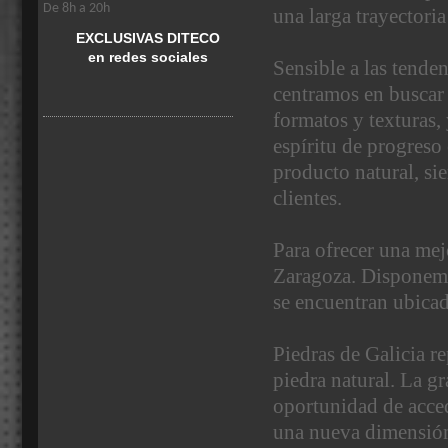
De 8h a 20h
una larga trayectori
EXCLUSIVAS DITECO
en redes sociales
Sensible a las tende
centramos en buscar 
formatos y texturas,
espíritu de progreso
producto natural, si
clientes.
Para ofrecer una me
Zaragoza. Disponemo
se encuentran ubicada
Piedras de Galicia
re
piedra natural. La gr
oportunidad de acced
una nueva dimensión 