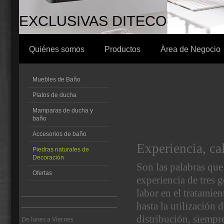
EXCLUSIVAS DITECO
Quiénes somos
Productos
Àrea de Negocio
Muebles de Baño
Platos de ducha
Mamparas de ducha y
baño
Accesorios de baño
Experiencia, c
Piedras naturales de
Decoración
Son las palabras que 
Ofertas
experiencia de tres 
labor en el tratamien
hasta la utilización 
distribución, siempre
De lunes a Viernes